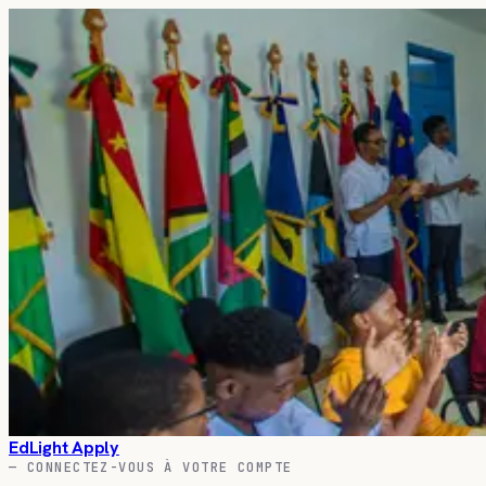
EdLight
Apply
—
BON RETOUR
Reprenez là où vous 
Votre compte EdLight regroupe tout votre parcours d'ét
01
Sauvegardez et comparez bourses et universités
02
Poursuivez votre candidature ESLP ou autre program
03
Construisez votre Passeport de candidature réutilisab
04
Suivez chaque échéance et chaque document requis
05
Recevez des recommandations personnalisées au fil 
—
EDLIGHT APPLY · COHORTE 2026
EdLight
Apply
—
CONNECTEZ-VOUS À VOTRE COMPTE