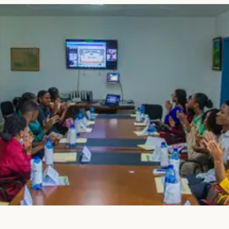
vous êtes arrêté.
udes en un seul endroit.
me
le
du temps